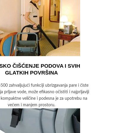
SKO ČIŠĆENJE PODOVA I SVIH
GLATKIH POVRŠINA
00 zahvaljujući funkciji ubrizgavanja pare i čiste
ja prljave vode, može efikasno očistiti i najprljaviji
 kompaktne veličine i podesna je za upotrebu na
većem i manjem prostoru.