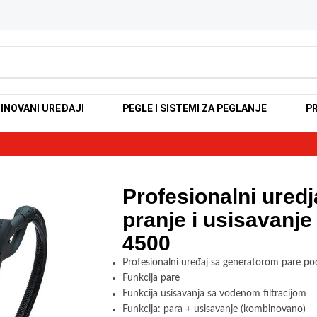
INOVANI UREĐAJI
PEGLE I SISTEMI ZA PEGLANJE
PR
onalni uredjaj za čišćenje parom, pranje i usisavanje Polti Mondial VAP 4
Profesionalni uredj
pranje i usisavanje
4500
Profesionalni uređaj sa generatorom pare po
Funkcija pare
Funkcija usisavanja sa vodenom filtracijom
Funkcija: para + usisavanje (kombinovano)