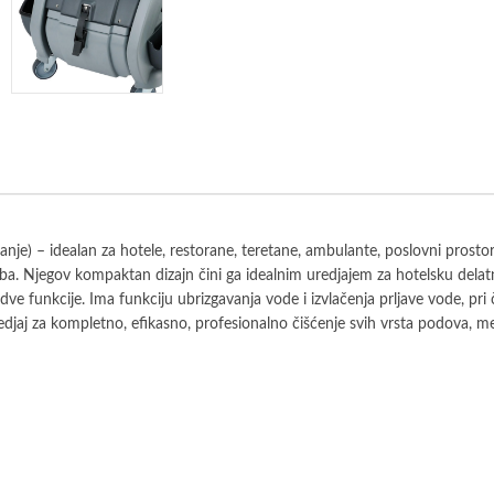
anje) – idealan za hotele, restorane, teretane, ambulante, poslovni prosto
 soba. Njegov kompaktan dizajn čini ga idealnim uredjajem za hotelsku dela
ve funkcije. Ima funkciju ubrizgavanja vode i izvlačenja prljave vode, pri
djaj za kompletno, efikasno, profesionalno čišćenje svih vrsta podova, me