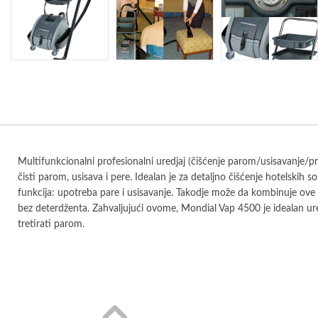
Multifunkcionalni profesionalni uredjaj (čišćenje parom/usisavanje/pr
čisti parom, usisava i pere. Idealan je za detaljno čišćenje hotelskih
funkcija: upotreba pare i usisavanje. Takodje može da kombinuje ove d
bez deterdženta. Zahvaljujući ovome, Mondial Vap 4500 je idealan ure
tretirati parom.