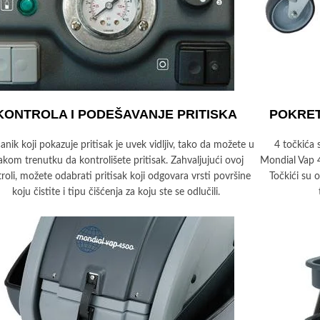
KONTROLA I PODEŠAVANJE PRITISKA
POKRET
anik koji pokazuje pritisak je uvek vidljiv, tako da možete u
4 točkića 
akom trenutku da kontrolišete pritisak. Zahvaljujući ovoj
Mondial Vap 
roli, možete odabrati pritisak koji odgovara vrsti površine
Točkići su 
koju čistite i tipu čišćenja za koju ste se odlučili.