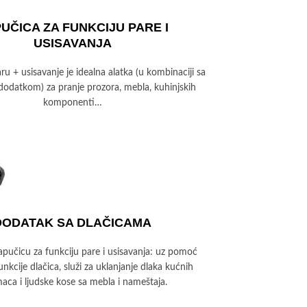
UČICA ZA FUNKCIJU PARE I
USISAVANJA
ru + usisavanje je idealna alatka (u kombinaciji sa
dodatkom) za pranje prozora, mebla, kuhinjskih
komponenti…
DODATAK SA DLAČICAMA
apučicu za funkciju pare i usisavanja: uz pomoć
unkcije dlačica, služi za uklanjanje dlaka kućnih
maca i ljudske kose sa mebla i nameštaja.