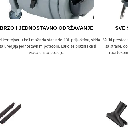
BRZO I JEDNOSTAVNO ODRŽAVANJE
SVE 
ki kontejner u koji može da stane do 10L prljavštine, skida
Veliki prostor
sa uredjaja jednostavnim potezom. Lako se prazni i čisti i
sa strane, do
vraća u istu poziciju.
ruci tokom