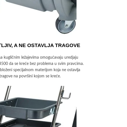
LJIV, A NE OSTAVLJA TRAGOVE
sa kugličnim ležajevima omogućavaju uredjaju
4500 da se kreće bez problema u svim pravcima.
obloženi specijalnom materijom koja ne ostavlja
tragove na površini kojom se kreće.