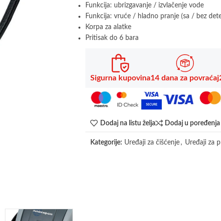
Funkcija: ubrizgavanje / izvlačenje vode
Funkcija: vruće / hladno pranje (sa / bez det
Korpa za alatke
Pritisak do 6 bara
Sigurna kupovina
14 dana za povraćaj
Dodaj na listu želja
Dodaj u poređenja
Kategorije:
Uređaji za čišćenje
,
Uređaji za 