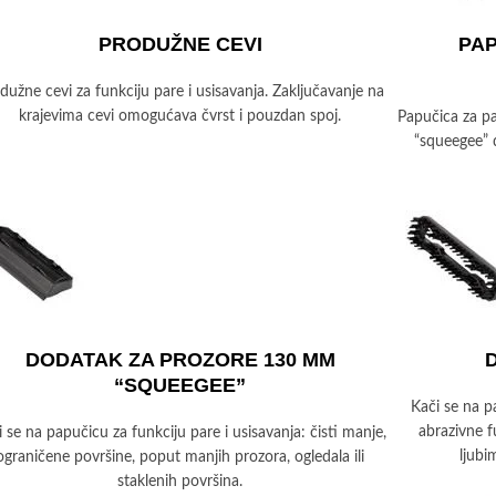
PRODUŽNE CEVI
PAP
dužne cevi za funkciju pare i usisavanja. Zaključavanje na
krajevima cevi omogućava čvrst i pouzdan spoj.
Papučica za pa
“squeegee” 
DODATAK ZA PROZORE 130 MM
“SQUEEGEE”
Kači se na p
abrazivne f
i se na papučicu za funkciju pare i usisavanja: čisti manje,
ljubi
ograničene površine, poput manjih prozora, ogledala ili
staklenih površina.