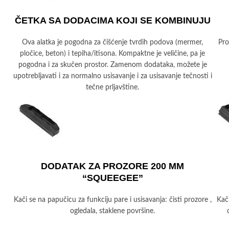
ČETKA SA DODACIMA KOJI SE KOMBINUJU
Ova alatka je pogodna za čišćenje tvrdih podova (mermer,
Pro
pločice, beton) i tepiha/itisona. Kompaktne je veličine, pa je
pogodna i za skučen prostor. Zamenom dodataka, možete je
upotrebljavati i za normalno usisavanje i za usisavanje tečnosti i
tečne prljavštine.
DODATAK ZA PROZORE 200 MM
“SQUEEGEE”
Kači se na papučicu za funkciju pare i usisavanja: čisti prozore ,
Kač
ogledala, staklene površine.