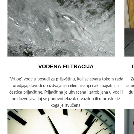
VODENA FILTRACIJA
"Vrtlog" vode u posudi za prljavštinu, koji se stvara tokom rada
Z
uredjaja, dovodi do izdvajanja i eliminisanja čak i najsitnijih
zame
čestica prljavštine. Prljavština je uhvaćena i zarobljena u vodi i
dub
ne dozvoljava joj se ponovni izlazak u vazduh ili u prostor iz
koga je izvučena.