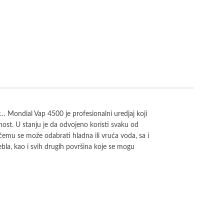
r… Mondial Vap 4500 je profesionalni uredjaj koji
tnost. U stanju je da odvojeno koristi svaku od
 čemu se može odabrati hladna ili vruća voda, sa i
bla, kao i svih drugih površina koje se mogu