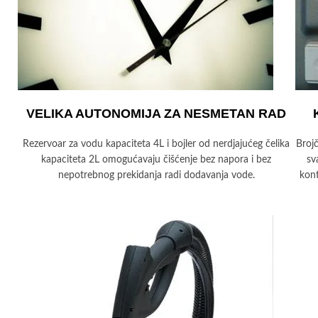
VELIKA AUTONOMIJA ZA NESMETAN RAD
Rezervoar za vodu kapaciteta 4L i bojler od nerdjajućeg čelika
Brojč
kapaciteta 2L omogućavaju čišćenje bez napora i bez
sv
nepotrebnog prekidanja radi dodavanja vode.
kont