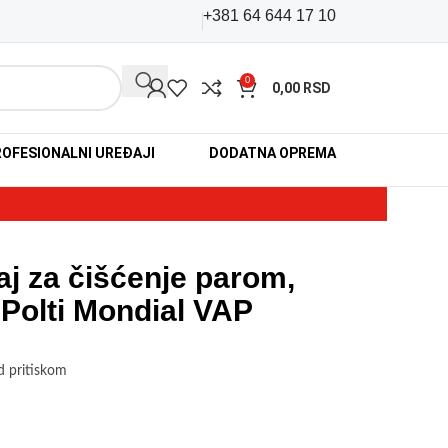
+381 64 644 17 10
0
0,00
RSD
OFESIONALNI UREĐAJI
DODATNA OPREMA
500
aj za čišćenje parom,
 Polti Mondial VAP
d pritiskom