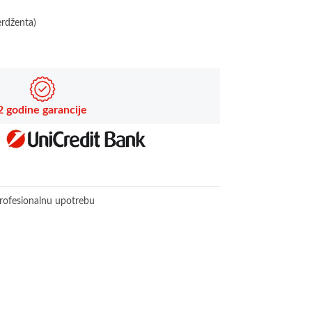
erdženta)
2 godine garancije
profesionalnu upotrebu