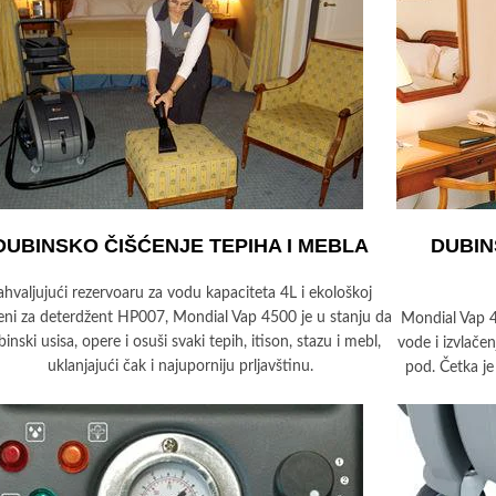
DUBINSKO ČIŠĆENJE TEPIHA I MEBLA
DUBIN
ahvaljujući rezervoaru za vodu kapaciteta 4L i ekološkoj
ni za deterdžent HP007, Mondial Vap 4500 je u stanju da
Mondial Vap 45
inski usisa, opere i osuši svaki tepih, itison, stazu i mebl,
vode i izvlačen
uklanjajući čak i najuporniju prljavštinu.
pod. Četka je