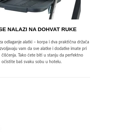
SE NALAZI NA DOHVAT RUKE
 za odlaganje alatki – korpa i dva praktična držača
zvoljavaju vam da sve alatke i dodatke imate pri
 čišćenja. Tako ćete biti u stanju da perfektno
očistite baš svaku sobu u hotelu.