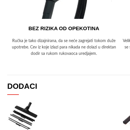
BEZ RIZIKA OD OPEKOTINA
Ručka je tako dizajnirana, da se neće zagrejati tokom duže
Veli
upotrebe. Cev iz koje izlazi para nikada ne dolazi u direktan
se 
dodir sa rukom rukovaoca uredjajem.
DODACI