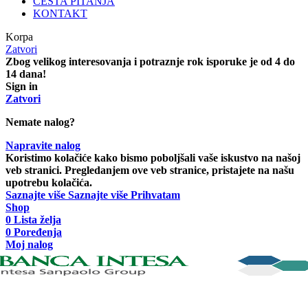
ČESTA PITANJA
KONTAKT
Korpa
Zatvori
Zbog velikog interesovanja i potraznje rok isporuke je od 4 do
14 dana!
Sign in
Zatvori
Nemate nalog?
Napravite nalog
Koristimo kolačiće kako bismo poboljšali vaše iskustvo na našoj
veb stranici. Pregledanjem ove veb stranice, pristajete na našu
upotrebu kolačića.
Saznajte više
Saznajte više
Prihvatam
Shop
0
Lista želja
0
Poređenja
Moj nalog