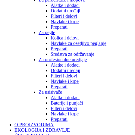
Alatke i dodaci
Dodatni uređaji
Filteri i delovi
Navlake i krpe
Preparati
Za pegle
Kolica i delovi
Navlake za osetljivo peglanje
Preparati
Sredstva za održavanje
Za profesionalne uredjaje
Alatke i dodaci
Dodatni uređaji
Filteri i delovi
Navlake i krpe
Preparati
Za usisivače
Alatke i dodaci
Baterije i punjači
Filteri i delovi
Navlake i krpe
Preparati
O PROIZVODIMA
EKOLOGIJA I ZDRAVLJE