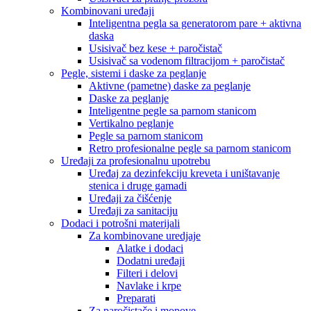
Kombinovani uređaji
Inteligentna pegla sa generatorom pare + aktivna
daska
Usisivač bez kese + paročistač
Usisivač sa vodenom filtracijom + paročistač
Pegle, sistemi i daske za peglanje
Aktivne (pametne) daske za peglanje
Daske za peglanje
Inteligentne pegle sa parnom stanicom
Vertikalno peglanje
Pegle sa parnom stanicom
Retro profesionalne pegle sa parnom stanicom
Uređaji za profesionalnu upotrebu
Uređaj za dezinfekciju kreveta i uništavanje
stenica i druge gamadi
Uređaji za čišćenje
Uređaji za sanitaciju
Dodaci i potrošni materijali
Za kombinovane uredjaje
Alatke i dodaci
Dodatni uređaji
Filteri i delovi
Navlake i krpe
Preparati
Za paročistače i mopove