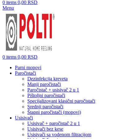
0
items
0,00
RSD
Menu
0
items
0,00
RSD
Parni mopovi
Paročistači
Dezinfekcija kreveta
Manji paročistači
Paročistač + usisivač 2 u 1
Pištoljni paročistači
Specijalizovani klasični paročistači
Srednji paročistači
Štapni paročistači (mopovi)
Usisivači
Usisivač + paročistač 2 u 1
Usisivači bez kese
Usisivači sa vodenom filtracijom