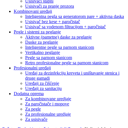
Usisivači štapni
Usisivači za pranje prozora
Kombinovani uređaji
Inteligentna pegla sa generatorom pare + aktivna daska
Usisivač bez kese + paročistač
Usisivač sa vodenom filtracijom + paročistač
Pegle i sistemi za peglanje
Aktivne (pametne) daske za peglanje
Daske za peglanje
Inteligentne pegle sa parnom stanicom
Vertikalno peglanje
Pegle sa parnom stanicom
Retro profesionalne pegle sa parnom stanicom
Profesionalni uređaji
Uređaj za dezinfekciju kreveta i uništavanje stenica i
druge gamadi
Uređaji za čišćenje
Uređaji za sanitaciju
Dodatna oprema
Za kombinovane uredjaje
Za paročistače i mopove
Za pegle
Za profesionalne uredjaje
Za usisivače