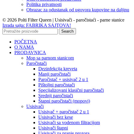
Politika privatnosti
Obrazac za odustanak od ugovora kupovine na daljinu
© 2026 Polti Filter Queen | Usisivači - paročistaći - parne stanice
Izrada sajta: FABRIKA SAJTOVA!
Search
POČETNA
O NAMA
PRODAVNICA
Mop sa parnom stanicom
Paročistači
Dezinfekcija kreveta
Manji paročistači
Paročistač + usisivač 2 u 1
Pištoljni paročistači
Specijalizovani klasični paročistači
Srednji paročistači
Štapni paročistači (mopovi)
Usisivači
Usisivač + paročistač 2 u 1
Usisivači bez kese
Usisivači sa vodenom filtracijom
Usisivači štapni
Usisivači za pranje prozora